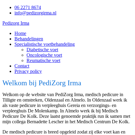
06 2271 8674
info@pedizorgirma.nl
Pedizorg Irma
Home
Behandelingen
Specialistische voetbehandeling
Diabetische voet
Oncologische voet
Reumatische voet
Contact
Privacy policy
Welkom bij PediZorg Irma
Welkom op de website van PediZorg Irma, medisch pedicure in
Tilligte en omstreken, Oldenzaal en Almelo. In Oldenzaal werk ik
als vaste pedicure in verpleeghuis Gereia en verzorgings- en
verpleeghuis De Molenkamp. In Almelo werk ik bij Medisch
Pedicure De Kolk. Deze laatst genoemde praktijk run ik samen met
mijn collega Bernadette Lescher in het Medisch Centrum De Kolk.
De medisch pedicure is breed opgeleid zodat zij elke voet kan en